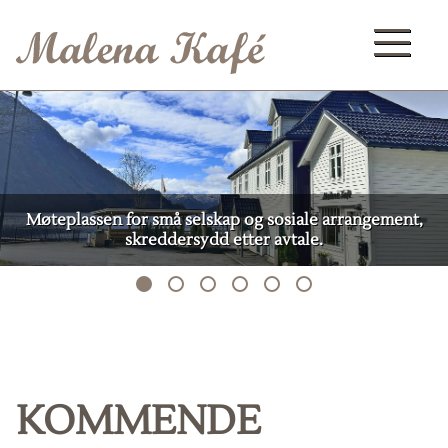
Vi tar også imot bestillinger på overnatting på
,
www.borks.no
, for hytter ved Sognefjorden og i
Vadheim.
KOMMENDE